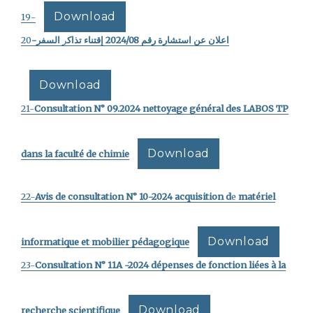
Download
-19
20
السفر-
ر
اعلان عن استشارة رقم 2024/08 إقتناء تذاك
Download
21-
Consultation N° 09.2024 nettoyage général des LABOS TP
Download
dans la faculté de chimie
22-
Avis de consultation N° 10-2024
acquisition d
e
matériel
Download
informatique et mobilier pédagogique
23-
Consultation N° 11A -2024 dépenses de fonction liées à la
Download
recherche scientifique